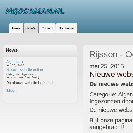
Home
Foto's
Contact
Disclaimer
News
Rijssen - O
Algemeen
mei 25, 2015
mei 25, 2015
Nieuwe website online
Nieuwe websi
Categorie: Algemeen
Ingezonden door: Martijn
De nieuwe websi
De nieuwe website is online!
[
Meer
]
Categorie: Alge
Ingezonden door
De nieuwe websit
Blijf onze pagin
aangebracht!